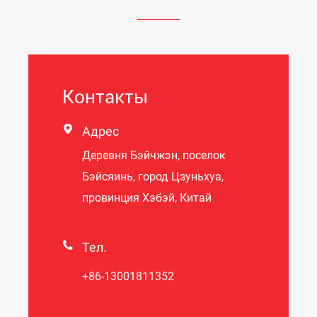
Контакты

Адрес
Деревня Бэйчжэн, поселок
Бэйсяинь, город Цзуньхуа,
провинция Хэбэй, Китай

Тел.
+86-13001811352