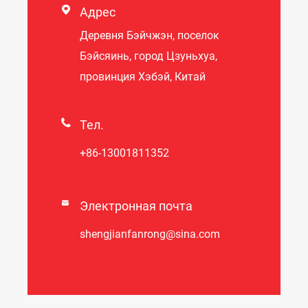

Адрес
Деревня Бэйчжэн, поселок
Бэйсяинь, город Цзуньхуа,
провинция Хэбэй, Китай

Тел.
+86-13001811352

Электронная почта
shengjianfanrong@sina.com