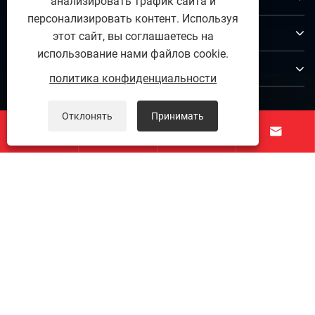
анализировать трафик сайта и
персонализировать контент. Используя
Продукты
этот сайт, вы соглашаетесь на
использование нами файлов cookie.
Контакты
политика конфиденциальности
ПОДПИСЫВАЙТЕСЬ НА НАС
Отклонять
Принимать




Авторские права © 2025 Zunhua Shengjian fanrong
Machinery Parts Co., Ltd. Все права защищены.
Links
|
Sitemap
|
RSS
|
XML
|
политика конфиденциальности