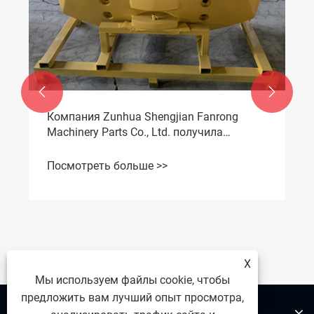


Компания Zunhua Shengjian Fanrong
Machinery Parts Co., Ltd. получила
дополнительный заказ от итальянского
клиента
Посмотреть больше >>
X
Мы используем файлы cookie, чтобы
предложить вам лучший опыт просмотра,
О нас