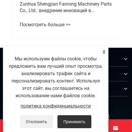
Zunhua Shengjian Fanrong Machinery Parts
Co., Ltd.: внедрение инноваций в
прецизионные противовесы: от
скромного начала до лидерства в
Посмотреть больше >>
отрасли
X
О нас
Мы используем файлы cookie, чтобы
предложить вам лучший опыт просмотра,
Продукты
анализировать трафик сайта и
персонализировать контент. Используя
Контакты
этот сайт, вы соглашаетесь на
использование нами файлов cookie.
ПОДПИСЫВАЙТЕСЬ НА НАС
политика конфиденциальности
Отклонять
Принимать



