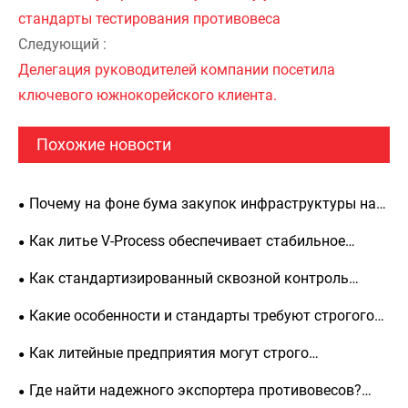
стандарты тестирования противовеса
Следующий :
Делегация руководителей компании посетила
ключевого южнокорейского клиента.
Похожие новости
Почему на фоне бума закупок инфраструктуры на
Ближнем Востоке зарубежные клиенты так любят
Как литье V-Process обеспечивает стабильное
противовесы Shengjian Fanrong?
качество? Zunhua Shengjian Fanrong публикует
Как стандартизированный сквозной контроль
стандартизированные рекомендации по добавлению
процесса обеспечивает качество чугунных
Какие особенности и стандарты требуют строгого
вспомогательных плавильных добавок
противовесов, поставляемых за границу?
контроля при поставке чугунных противовесов для
Как литейные предприятия могут строго
экскаваторов, предназначенных на экспорт?
контролировать сырье и вспомогательные
Где найти надежного экспортера противовесов?