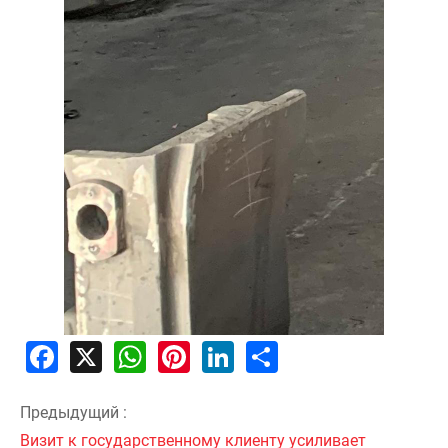
Facebook
X
WhatsApp
Pinterest
LinkedIn
Share
Предыдущий :
Визит к государственному клиенту усиливает