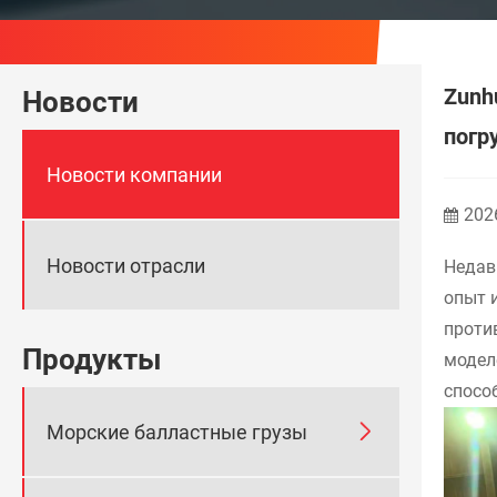
Zunh
Новости
погр
Новости компании
202
Новости отрасли
Недав
опыт 
проти
Продукты
модел
спосо

Морские балластные грузы