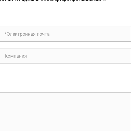
бавок
едназначенных на экспорт?
сококачественные противовесы Zunhua Shengjian Fanrong
спортируются по всему миру.