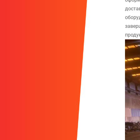
доста
обору
завер
проду