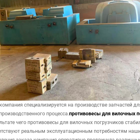
компания специализируется на производстве запчастей д
 производственного процесса.
противовесы для вилочных п
ультате чего противовесы для вилочных погрузчиков стаби
етствуют реальным эксплуатационным потребностям наших
ления заказа компания оперативно продвинула различные