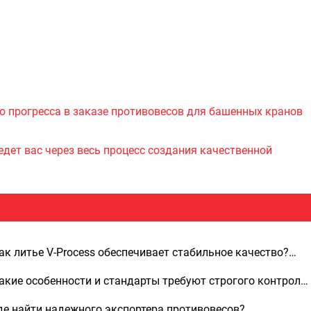
го прогресса в заказе противовесов для башенных кранов
ведет вас через весь процесс создания качественной
ак литье V-Process обеспечивает стабильное качество?
nhua Shengjian Fanrong публикует стандартизированные
акие особенности и стандарты требуют строгого контроля
комендации по добавлению вспомогательных плавильных
и поставке чугунных противовесов для экскаваторов,
де найти надежного экспортера противовесов?