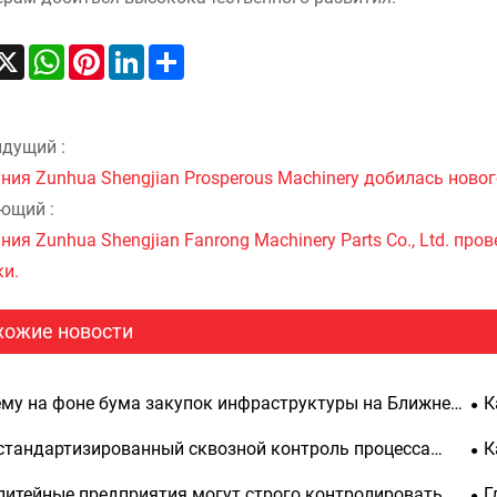
acebook
X
WhatsApp
Pinterest
LinkedIn
Share
дущий :
ния Zunhua Shengjian Prosperous Machinery добилась ново
ющий :
ия Zunhua Shengjian Fanrong Machinery Parts Co., Ltd. про
ки.
хожие новости
му на фоне бума закупок инфраструктуры на Ближнем
К
ке зарубежные клиенты так любят противовесы
Zu
стандартизированный сквозной контроль процесса
К
ian Fanrong?
ре
ечивает качество чугунных противовесов,
пр
литейные предприятия могут строго контролировать
Г