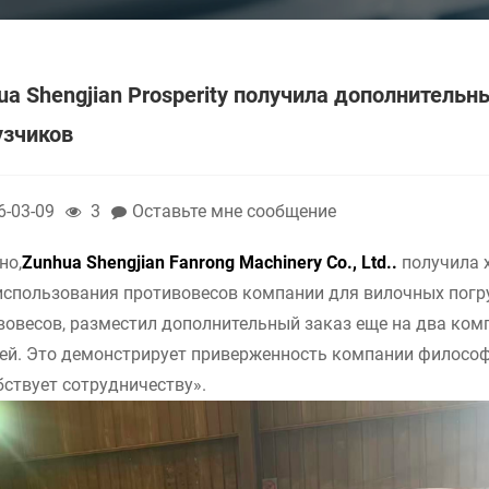
ua Shengjian Prosperity получила дополнитель
узчиков
6-03-09
3
Оставьте мне сообщение
но,
Zunhua Shengjian Fanrong Machinery Co., Ltd.
.
получила 
использования противовесов компании для вилочных погру
вовесов, разместил дополнительный заказ еще на два ком
ей. Это демонстрирует приверженность компании философ
бствует сотрудничеству».