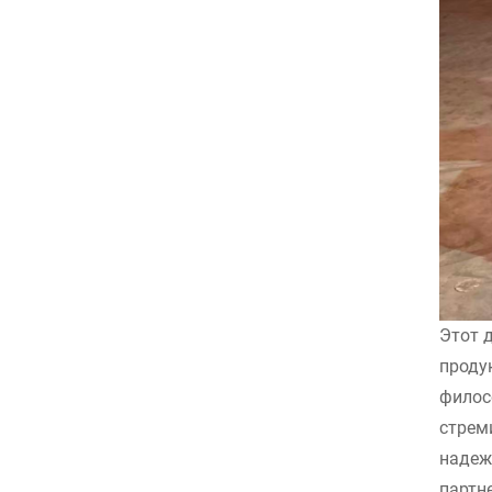
Этот 
проду
филос
стрем
наде
партн