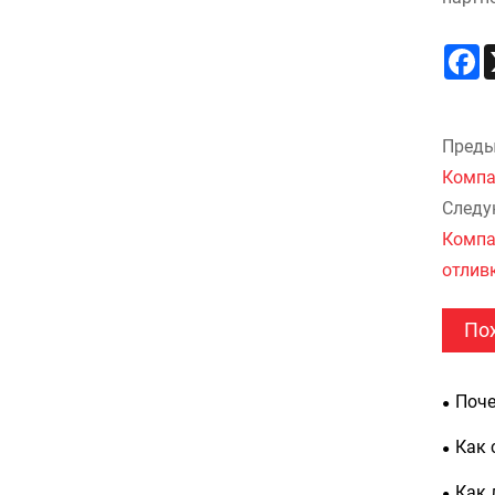
F
Преды
Компа
Следу
Компан
отлив
По
Поче
Восто
Как 
Shengj
обесп
Как 