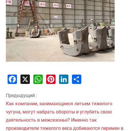
Facebook
X
WhatsApp
Pinterest
LinkedIn
Share
Предыдущий :
Как компании, занимающиеся литьем тяжелого
чугуна, могут набрать обороты и углубить свою
деятельность в межсезонье? Именно так
производители тяжелого веса добиваются перемен в