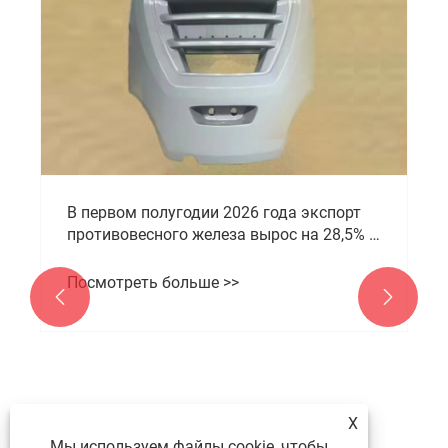
​В первом полугодии 2026 года экспорт
противовесного железа вырос на 28,5% в
годовом исчислении. Zunhua Shengjian
Fanrong использовала свои
Посмотреть больше >>


производственные преимущества в
провинции Хэбэй для развития мирового
рынка внешней торговли.
X
Мы используем файлы cookie, чтобы