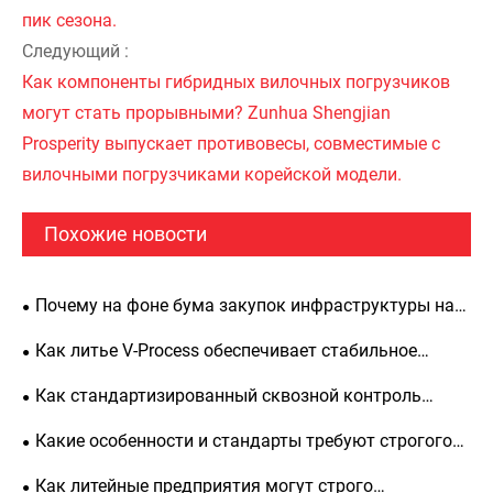
пик сезона.
Следующий :
Как компоненты гибридных вилочных погрузчиков
могут стать прорывными? Zunhua Shengjian
Prosperity выпускает противовесы, совместимые с
вилочными погрузчиками корейской модели.
Похожие новости
Почему на фоне бума закупок инфраструктуры на
Ближнем Востоке зарубежные клиенты так любят
Как литье V-Process обеспечивает стабильное
противовесы Shengjian Fanrong?
качество? Zunhua Shengjian Fanrong публикует
Как стандартизированный сквозной контроль
стандартизированные рекомендации по добавлению
процесса обеспечивает качество чугунных
Какие особенности и стандарты требуют строгого
вспомогательных плавильных добавок
противовесов, поставляемых за границу?
контроля при поставке чугунных противовесов для
Как литейные предприятия могут строго